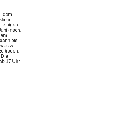
 – dem
tie in
n einigen
uni) nach.
e am
dann bis
 was wir
u tragen.
 Die
 ab 17 Uhr