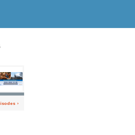
“
pisodes
›