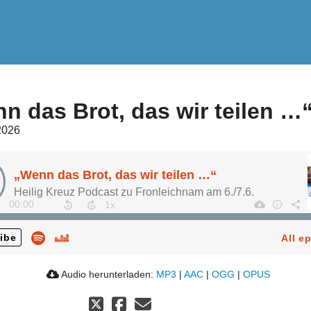
n das Brot, das wir teilen …
2026
„Wenn das Brot, das wir teilen …“
Heilig Kreuz Podcast zu Fronleichnam am 6./7.6.
00:00
ibe
All e
Audio herunterladen:
MP3
|
AAC
|
OGG
|
OPUS