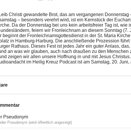
eib Christi gewandelte Brot, das am vergangenen Donnerstag
amstag – besonders verehrt wird, ist ein Kernstück der Eucharis
rche. Da der Donnerstag bei uns kein arbeitsfreier Tag ist, wie i
undesländern, feiern wir Fronleichnam an diesem Sonntag (7. J
 beginnt der Fronleichnamsgottesdienst in der St. Maria Kirch
atz in Hamburg-Harburg. Die anschließende Prozession führt 
rger Rathaus. Dieses Fest ist jedes Jahr ein guter Anlass, das,
und an was wir glauben, auch nach draußen zu den Menschen z
und zeigen wir allen unsere Hoffnung in und mit Jesus Christus.
udioandacht im Heilig Kreuz Podcast ist am Samstag, 20. Juni,
are
ommentar
r Pseudonym
der Pseudonym (wird öffentlich angezeigt)