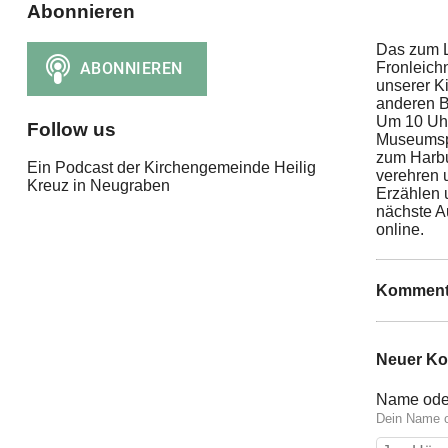
Abonnieren
Das zum L
Fronleichn
unserer Ki
anderen B
Um 10 Uhr
Follow us
Museumspl
zum Harbu
Ein Podcast der Kirchengemeinde Heilig
verehren 
Kreuz in Neugraben
Erzählen 
nächste A
online.
Komment
Neuer K
Name ode
Dein Name o